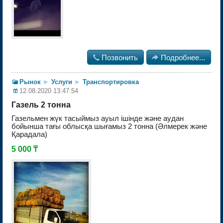

Позвонить

Подробнее...
Рынок
►
Услуги
►
Транспортировка
12.08.2020 13:47:54
Газель 2 тонна
Газельмен жүк тасыймыз ауыл ішінде және аудан
бойынша тағы облысқа шығамыз 2 тонна (Әлмерек және
Қарадала)
5 000 ₸