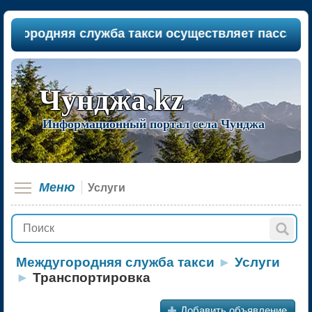
родняя служба такси осуществляет пассажиропере
Чунджа.kz
Информационный портал села Чунджа
Меню
Услуги
Междугородняя служба такси
►
Услуги
►
Транспортировка
+
Добавить объявление