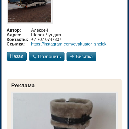
Автор:
Алексей
Адрес:
Шелек-Чунджа
Контакты:
+7 707 6747307
Ссылка:
https://instagram.com/evakuator_shelek
Назад

Позвонить

Визитка
Реклама