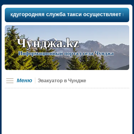
ждугородняя служба такси осуществляет пассажи
Чунджа.kz
Информационный портал села Чунджа
Меню
Эвакуатор в Чундже