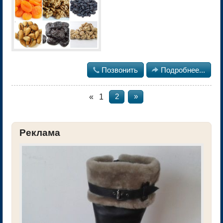

Позвонить

Подробнее...
«
1
2
»
Реклама