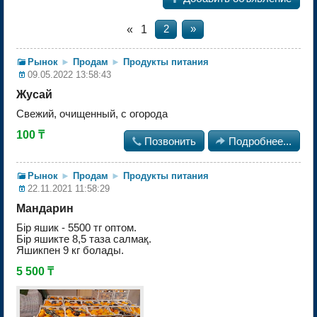
«
1
2
»
Рынок
►
Продам
►
Продукты питания
09.05.2022 13:58:43
Жусай
Свежий, очищенный, с огорода
100 ₸

Позвонить

Подробнее...
Рынок
►
Продам
►
Продукты питания
22.11.2021 11:58:29
Мандарин
Бір яшик - 5500 тг оптом.
Бір яшикте 8,5 таза салмақ.
Яшикпен 9 кг болады.
5 500 ₸