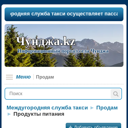
одняя служба такси осуществляет пассажиропере
Чунджа.kz
Информационный портал села Чунджа
Меню
Продам
Междугородняя служба такси
►
Продам
►
Продукты питания
+
Добавить объявление