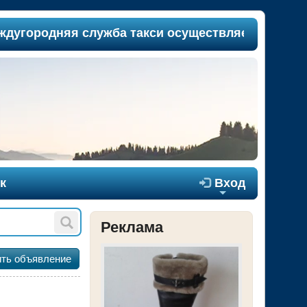
ородняя служба такси осуществляет пассажиропе
к

Вход
+
Реклама
ть объявление