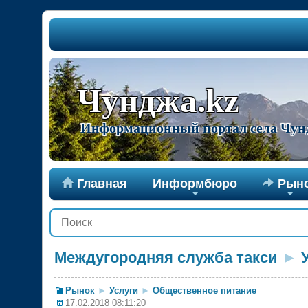
Чунджа.kz
Информационный портал села Чун

Главная
Информбюро

Рын
+
+
Междугородняя служба такси
►
Рынок
►
Услуги
►
Общественное питание
17.02.2018 08:11:20