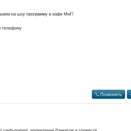
шаем на шоу программу в кафе МиГ!
о телефону

Позвонить
т шеф-повара, проведение банкетов и торжеств.