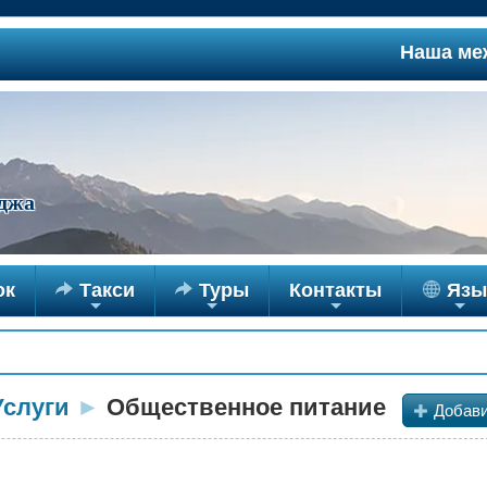
Наша междуг
джа
ок

Такси

Туры
Контакты
Язы
+
+
+
+
Услуги
►
Общественное питание
+
Добави