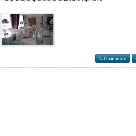

Позвонить