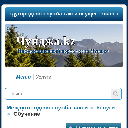
ждугородняя служба такси осуществляет пассажир
Чунджа.kz
Информационный портал села Чунджа
Меню
Услуги
Междугородняя служба такси
►
Услуги
►
Обучение
+
Добавить объявление