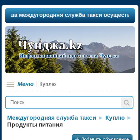
аша междугородняя служба такси осуществляет п
Чунджа.kz
Информационный портал села Чунджа
Меню
Куплю
Междугородняя служба такси
►
Куплю
►
Продукты питания
+
Добавить объявление