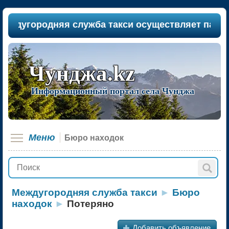
угородняя служба такси осуществляет пассажироп
Чунджа.kz
Информационный портал села Чунджа
Меню
Бюро находок
Междугородняя служба такси
►
Бюро
находок
►
Потеряно
+
Добавить объявление