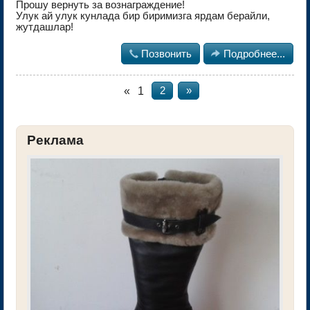
Прошу вернуть за вознаграждение!
Улук ай улук кунлада бир биримизга ярдам берайли,
жутдашлар!

Позвонить

Подробнее...
«
1
2
»
Реклама