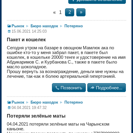
«
1
2
»
Рынок
►
Бюро находок
►
Потеряно
15.06.2021 14:25:03
Пакет и кошелек
Сегодня утром на базаре в овощном Мамлюк ака по
ошибке кто-то у меня забрал пакет, в пакете был
кошелек, в кошельке 20000 тенге и удостоверение на имя
Абдикаримов С. и Курбанова С., также в пакете было
масло шоколадное.
Прошу вернуть за вознаграждение, деньги мне нужны на
лечение, так-как я болею артериальной гипертонией.

Позвонить

Подробнее...
Рынок
►
Бюро находок
►
Потеряно
04.04.2021 19:47:32
Потеряли зелёные маты
04.04.2021 потеряли зелёные маты на Чарынском
каньоне.