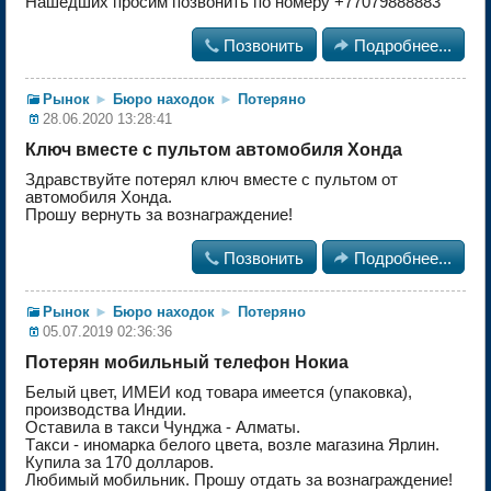
Нашедших просим позвонить по номеру +77079888883

Позвонить

Подробнее...
Рынок
►
Бюро находок
►
Потеряно
28.06.2020 13:28:41
Ключ вместе с пультом автомобиля Хонда
Здравствуйте потерял ключ вместе с пультом от
автомобиля Хонда.
Прошу вернуть за вознаграждение!

Позвонить

Подробнее...
Рынок
►
Бюро находок
►
Потеряно
05.07.2019 02:36:36
Потерян мобильный телефон Нокиа
Белый цвет, ИМЕИ код товара имеется (упаковка),
производства Индии.
Оставила в тaкcи Чунджа - Алматы.
Тaкcи - иномарка белого цвета, возле магазина Ярлин.
Купила за 170 долларов.
Любимый мобильник. Прошу отдать за вознаграждение!