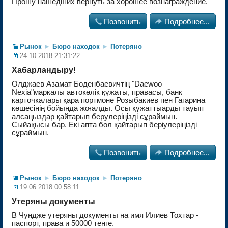
Прошу нашедших вернуть за хорошее вознаграждение.

Позвонить

Подробнее...
Рынок
►
Бюро находок
►
Потеряно
24.10.2018 21:31:22
Хабарландыру!
Олджаев Азамат Боденбаевичтің "Daewoo
Nexia"маркалы автокөлік құжаты, правасы, банк
карточкалары қара портмоне Розыбакиев пен Гагарина
көшесінің бойында жоғалды. Осы құжаттыарды тауып
алсаңыздар қайтарып берулеріңізді сұраймын.
Сыйақысы бар. Екі апта бол қайтарып беріулеріңізді
сұраймын.

Позвонить

Подробнее...
Рынок
►
Бюро находок
►
Потеряно
19.06.2018 00:58:11
Утеряны документы
В Чундже утеряны документы на имя Илиев Тохтар -
паспорт, права и 50000 тенге.