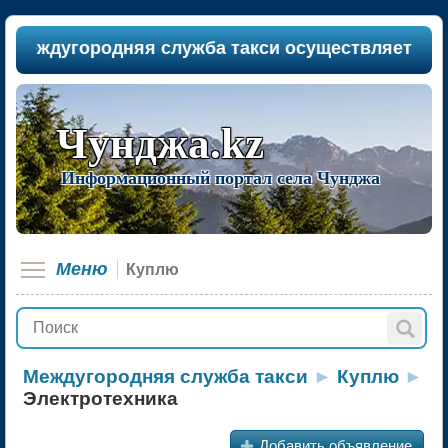
еждугородняя служба такси осуществляет пассаж
Чунджа.kz
Информационный портал села Чунджа
Меню
Куплю
Междугородняя служба такси
►
Куплю
►
Электротехника
+
Добавить объявление