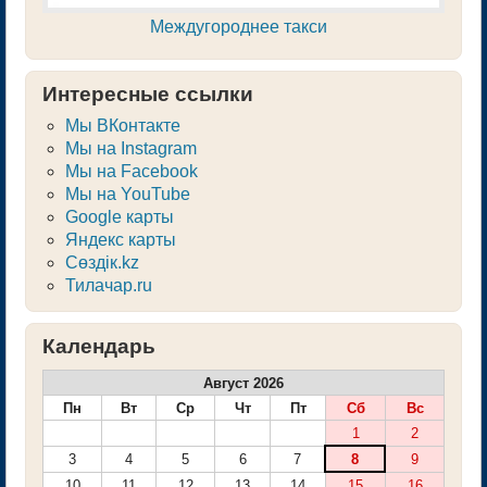
Междугороднее такси
Интересные ссылки
Мы ВКонтакте
Мы на Instagram
Мы на Facebook
Мы на YouTube
Google карты
Яндекс карты
Сөздік.kz
Тилачар.ru
Календарь
Август 2026
Пн
Вт
Ср
Чт
Пт
Сб
Вс
1
2
3
4
5
6
7
8
9
10
11
12
13
14
15
16