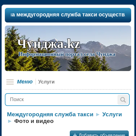
ша междугородняя служба такси осуществляет пас
Чунджа.kz
Информационный портал села Чунджа
Меню
Услуги
Междугородняя служба такси
►
Услуги
►
Фото и видео
+
Добавить объявление