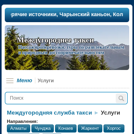
рячие источники, Чарынский каньон, Кольсайские
Междугороднее такси
Пассажироперевозки, туры по развлекательным
и природным достопримечательностям
Меню
Услуги
Междугородняя служба такси
►
Услуги
Направления:
Алматы
Чунджа
Конаев
Жаркент
Хоргос