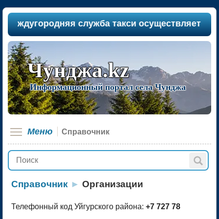
еждугородняя служба такси осуществляет пассажи
Чунджа.kz
Информационный портал села Чунджа
Меню
Справочник
Справочник
►
Организации
Телефонный код Уйгурского района:
+7 727 78