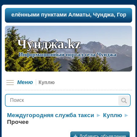
лёнными пунктами Алматы, Чунджа, Горячие исто
Чунджа.kz
Информационный портал села Чунджа
Меню
Куплю
Междугородняя служба такси
►
Куплю
►
Прочее
+
Добавить объявление