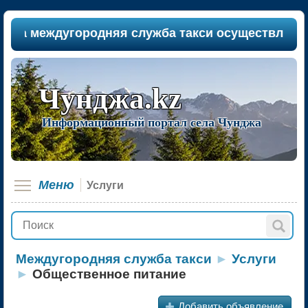
а междугородняя служба такси осуществляет пасс
Чунджа.kz
Информационный портал села Чунджа
Меню
Услуги
Междугородняя служба такси
►
Услуги
►
Общественное питание
+
Добавить объявление