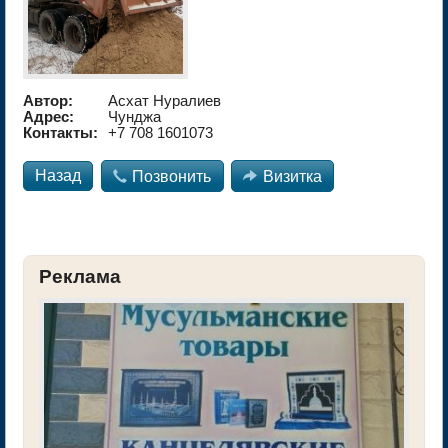
Автор:
Асхат Нуралиев
Адрес:
Чунджа
Контакты:
+7 708 1601073
Назад

Позвонить

Визитка
Реклама