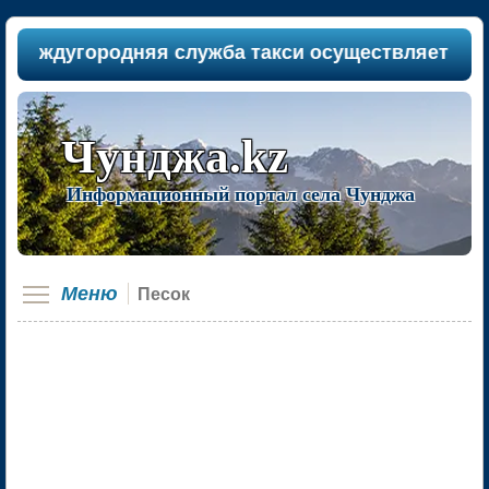
еждугородняя служба такси осуществляет пассажи
Чунджа.kz
Информационный портал села Чунджа
Меню
Песок