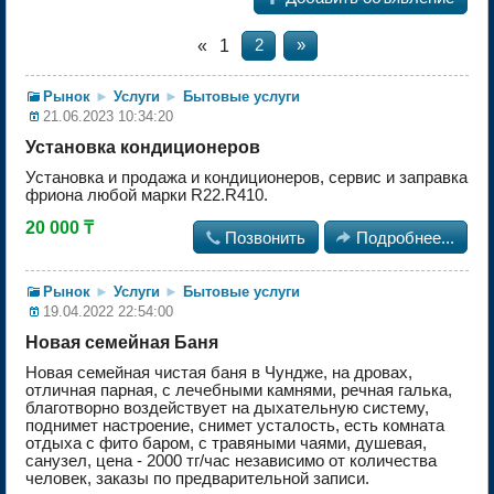
«
1
2
»
Рынок
►
Услуги
►
Бытовые услуги
21.06.2023 10:34:20
Установка кондиционеров
Установка и продажа и кондиционеров, сервис и заправка
фриона любой марки R22.R410.
20 000 ₸

Позвонить

Подробнее...
Рынок
►
Услуги
►
Бытовые услуги
19.04.2022 22:54:00
Новая семейная Баня
Новая семейная чистая баня в Чундже, на дровах,
отличная парная, с лечебными камнями, речная галька,
благотворно воздействует на дыхательную систему,
поднимет настроение, снимет усталость, есть комната
отдыха с фито баром, с травяными чаями, душевая,
санузел, цена - 2000 тг/час независимо от количества
человек, заказы по предварительной записи.