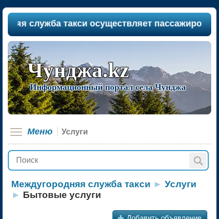
 служба такси осуществляет пассажироперевозки
Чунджа.kz
Информационный портал села Чунджа
Меню
Услуги
Междугородняя служба такси
►
Услуги
►
Бытовые услуги
+
Добавить объявление