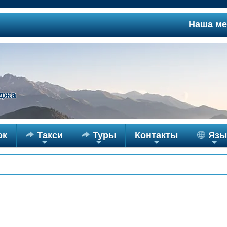
Наша между
джа
ок

Такси

Туры
Контакты
Язы
+
+
+
+