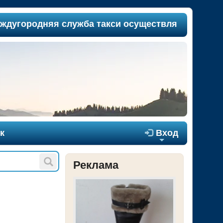
городняя служба такси осуществляет пассажироп
к

Вход
+
Реклама