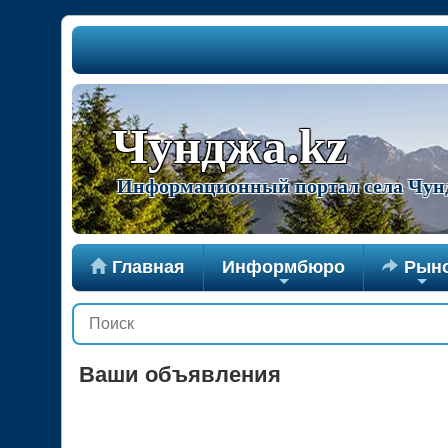
Чунджа.kz
Информационный портал села Чун

Главная
Информбюро

Рын
+
+
Ваши объявления