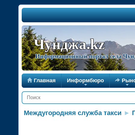
Чунджа.kz
Информационный портал села Чун

Главная
Информбюро

Рын
+
+
Междугородняя служба такси
►