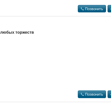

Позвонить
я любых торжеств

Позвонить