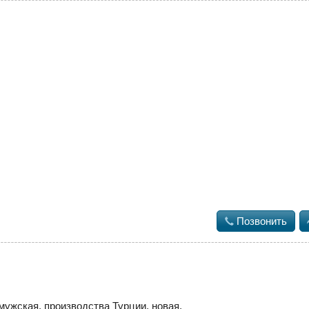

Позвонить
 мужская, производства Турции, новая.