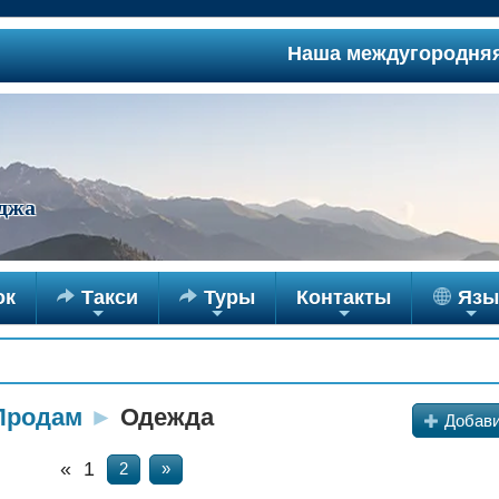
Наша междугородняя служба
джа
ок

Такси

Туры
Контакты
Язы
+
+
+
+
Продам
►
Одежда
+
Добави
«
1
2
»