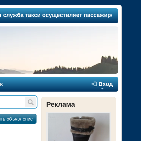
 такси осуществляет пассажироперевозки между 
к

Вход
+
Реклама
ть объявление