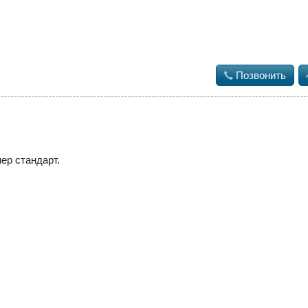

Позвонить
ер стандарт.