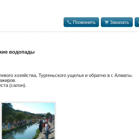

Позвонить

Заказать
ские водопады
вого хозяйства, Тургеньского ущелья и обратно в г. Алматы.
ажиров.
ста (салон).