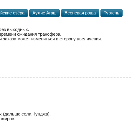
йские озёра
Аулие Агаш
Ясеневая роща
Тургень
 без выходных.
 времени ожидания трансфера.
 заказа может измениться в сторону увеличения.
х (дальше села Чунджа).
ажиров.