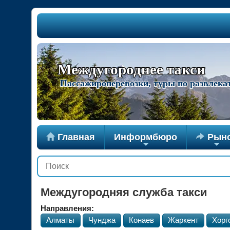
Междугороднее такси
Пассажироперевозки, туры по развлек

Главная
Информбюро

Рын
+
+
Междугородняя служба такси
Направления:
Алматы
Чунджа
Конаев
Жаркент
Хорг