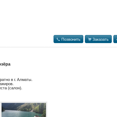

Позвонить

Заказать
озёра
атно в г. Алматы.
ажиров.
ста (салон).