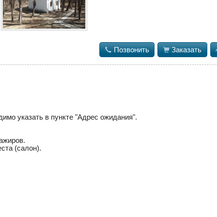

Позвонить

Заказать
димо указать в пункте "Адрес ожидания".
ажиров.
ста (салон).