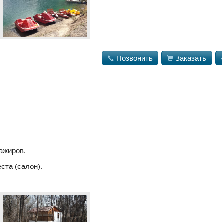

Позвонить

Заказать
ажиров.
ста (салон).