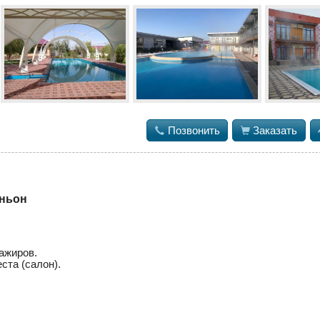

Позвонить

Заказать
аньон
ажиров.
ста (салон).