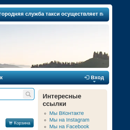
я служба такси осуществляет пассажироперевозк
к

Вход
+
Интересные
ссылки
Мы ВКонтакте
Мы на Instagram

Корзина
Мы на Facebook