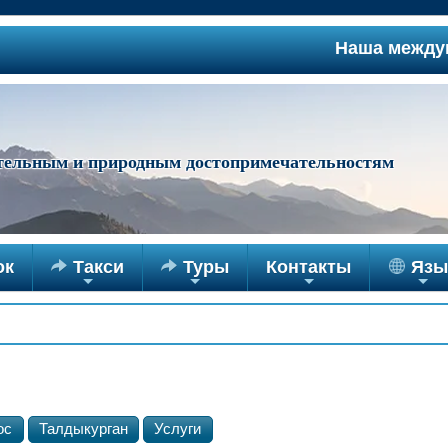
Наша междугородня
ательным и природным достопримечательностям
ок

Такси

Туры
Контакты
Язы
+
+
+
+
ос
Талдыкурган
Услуги