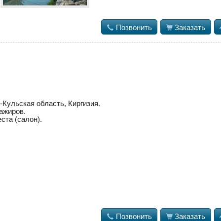

Позвонить

Заказать
-Кульская область, Киргизия.
ажиров.
ста (салон).

Позвонить

Заказать