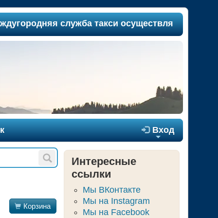
угородняя служба такси осуществляет пассажироп
к

Вход
+
Интересные
ссылки
Мы ВКонтакте
Мы на Instagram

Корзина
Мы на Facebook