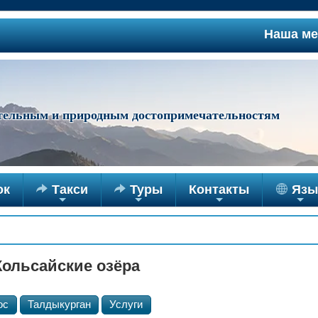
Наша межд
ательным и природным достопримечательностям
ок

Такси

Туры
Контакты
Язы
+
+
+
+
ольсайские озёра
ос
Талдыкурган
Услуги