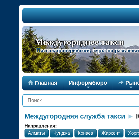
Междугороднее такси
Пассажироперевозки, туры по развлек

Главная
Информбюро

Рын
+
+
Междугородняя служба такси
►
К
Направления:
Алматы
Чунджа
Конаев
Жаркент
Хорг