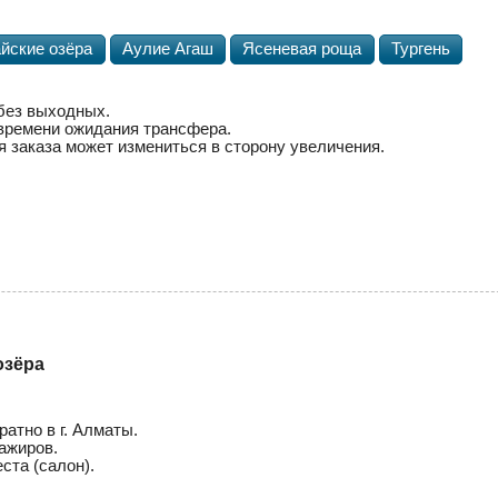
йские озёра
Аулие Агаш
Ясеневая роща
Тургень
 без выходных.
 времени ожидания трансфера.
 заказа может измениться в сторону увеличения.
озёра
атно в г. Алматы.
ажиров.
ста (салон).