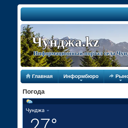
Чунджа.kz
Информационный портал села Чун

Главная
Информбюро

Рын
+
+
Погода