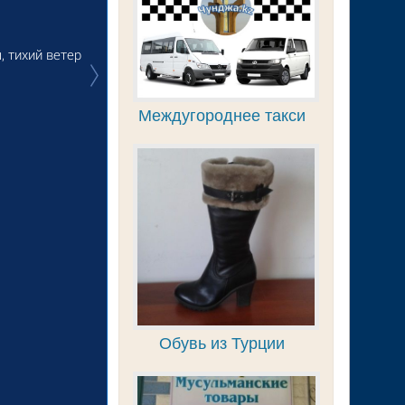
Междугороднее такси
Обувь из Турции