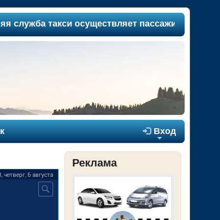
лужба такси осуществляет пассажироперевозки м
к

Вход
+
Реклама