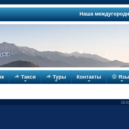
Наша междугородняя с
джа
ок

Такси

Туры
Контакты
Язы
+
+
+
+