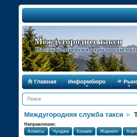
Междугороднее такси
Пассажироперевозки, туры по развлек

Главная
Информбюро

Рын
+
+
Междугородняя служба такси
►
Т
Направления:
Алматы
Чунджа
Конаев
Жаркент
Хорг