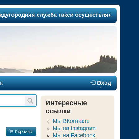
угородняя служба такси осуществляет пассажироп
к

Вход
+
Интересные
ссылки
Мы ВКонтакте
Мы на Instagram

Корзина
Мы на Facebook