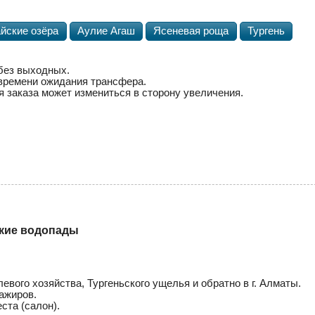
йские озёра
Аулие Агаш
Ясеневая роща
Тургень
 без выходных.
 времени ожидания трансфера.
 заказа может измениться в сторону увеличения.
ские водопады
вого хозяйства, Тургеньского ущелья и обратно в г. Алматы.
ажиров.
ста (салон).