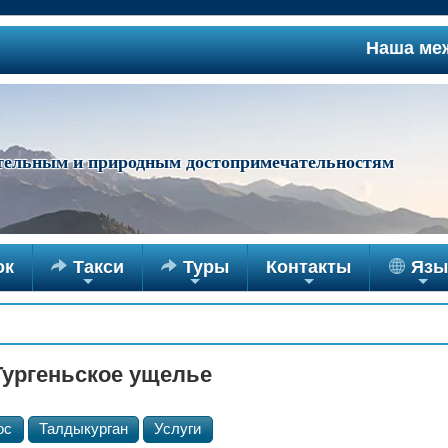
Наша межд
ательным и природным достопримечательностям
ок

Такси

Туры
Контакты
Язы
+
+
+
+
ургеньское ущелье
ос
Талдыкурган
Услуги