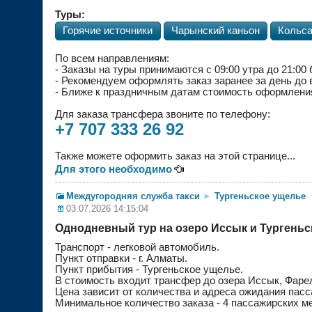
Туры:
Горячие источники
Чарынский каньон
Кольса
По всем направлениям:
- Заказы на туры
принимаются с 09:00 утра до 21:00
- Рекомендуем оформлять заказ заранее за день до
- Ближе к праздничным датам стоимость оформления
Для заказа трансфера звоните по телефону:
+7 707 333 26 92
Также можете оформить заказ на этой странице...
Для этого необходимо

Междугородняя служба такси
►
Тургеньское ущелье
03.07.2026 14:15:04
Однодневный тур на озеро Иссык и Тургень
Транспорт - легковой автомобиль.
Пункт отправки - г. Алматы.
Пункт прибытия - Тургеньское ущелье.
В стоимость входит трансфер до озера Иссык, Фареле
Цена зависит от количества и адреса ожидания пасс
Минимальное количество заказа - 4 пассажирских ме