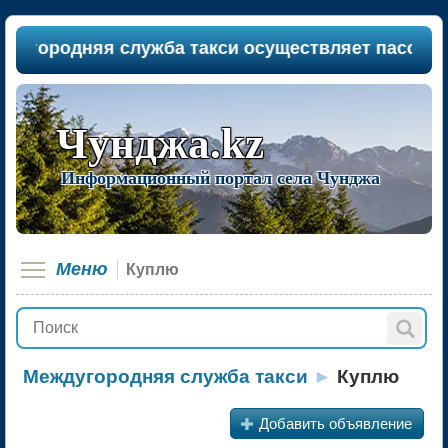
городняя служба такси осуществляет пассажиропе
Чунджа.kz
Информационный портал села Чунджа
Меню
Куплю
Междугородняя служба такси
►
Куплю
+
Добавить объявление