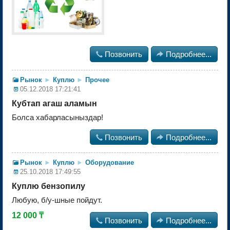

Позвонить

Подробнее...
Рынок
►
Куплю
►
Прочее
05.12.2018 17:21:41
Кубтап агаш аламын
Болса хабарласыныздар!

Позвонить

Подробнее...
Рынок
►
Куплю
►
Оборудование
25.10.2018 17:49:55
Куплю бензопилу
Любую, б/у-шные пойдут.
12 000 ₸

Позвонить

Подробнее...