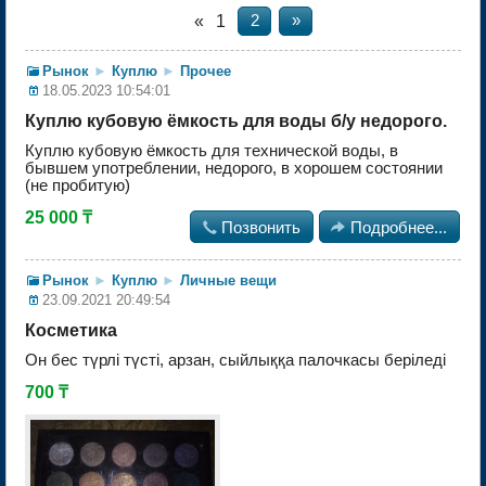
«
1
2
»
Рынок
►
Куплю
►
Прочее
18.05.2023 10:54:01
Куплю кубовую ёмкость для воды б/у недорого.
Куплю кубовую ёмкость для технической воды, в
бывшем употреблении, недорого, в хорошем состоянии
(не пробитую)
25 000 ₸

Позвонить

Подробнее...
Рынок
►
Куплю
►
Личные вещи
23.09.2021 20:49:54
Косметика
Он бес түрлі түсті, арзан, сыйлыққа палочкасы беріледі
700 ₸