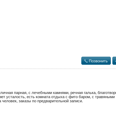

Позвонить
тличная парная, с лечебными камнями, речная галька, благотво
ет усталость, есть комната отдыха с фито баром, с травяными
ва человек, заказы по предварительной записи.