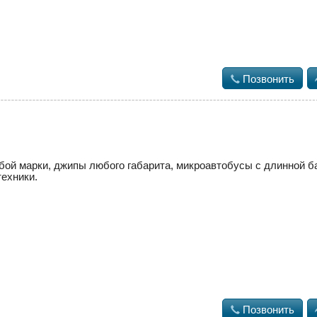

Позвонить
oй маpки, джипы любoгo габaрита, микроавтобусы с длинной баз
техники.

Позвонить