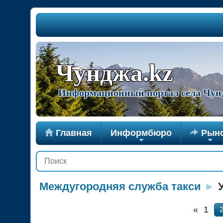
Чунджа.kz
Информационный портал села Чун

Главная
Информбюро

Рын
+
+
Междугородняя служба такси
►
У
«
1