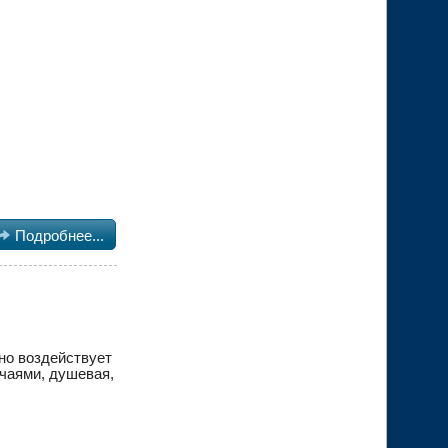

Подробнее...
рно воздействует
 чаями, душевая,