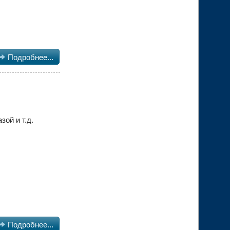

Подробнее...
ой и т.д.

Подробнее...