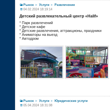
Рынок
►
Услуги
►
Развлечение
04.02.2024 18:19:14
Детский развлекательный центр «Halif»
* Парк развлечений
* Детское кафе
* Детские развлечения, аттракционы, праздники
* Аниматоры на выезд
* Автодром
Рынок
►
Услуги
►
Юридические услуги
05.04.2024 18:31:08