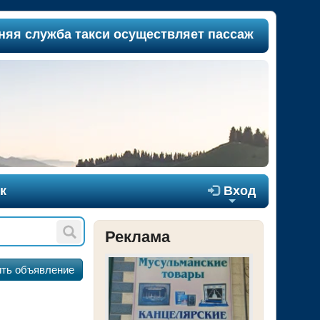
жба такси осуществляет пассажироперевозки межд
к

Вход
+
Реклама
ть объявление