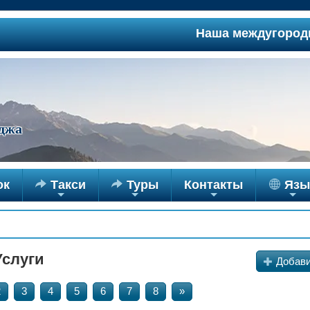
Наша междугородняя слу
джа
ок

Такси

Туры
Контакты
Язы
+
+
+
+
слуги
+
Добави
2
3
4
5
6
7
8
»