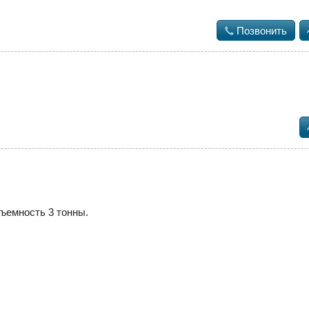

Позвонить
дъемность 3 тонны.