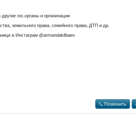
в другие гос.органы и организации
тва, земельного права, семейного права, ДТП и др.
нице в Инстаграм @armandakilbaev

Позвонить