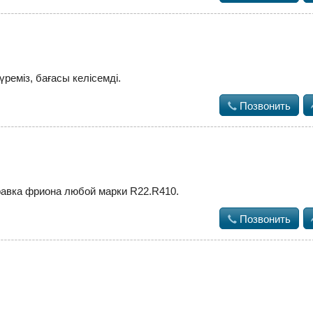
үреміз, бағасы келісемді.

Позвонить
равка фриона любой марки R22.R410.

Позвонить