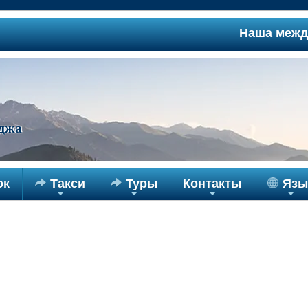
Наша междугор
джа
ок

Такси

Туры
Контакты
Язы
+
+
+
+