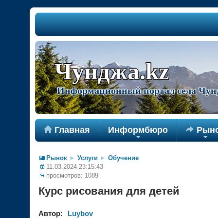
Чунджа.kz
Информационный портал села Чун

Главная
Информбюро

Рын
+
+
Рынок
►
Услуги
►
Обучение
11.03.2024 23:15:43
просмотров: 1089
Курс рисования для детей
Автор:
Luybov