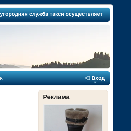
одняя служба такси осуществляет пассажиропере
к

Вход
+
Реклама