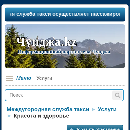
я служба такси осуществляет пассажироперевозки
Чунджа.kz
Информационный портал села Чунджа
Меню
Услуги
Междугородняя служба такси
►
Услуги
►
Красота и здоровье
+
Добавить объявление