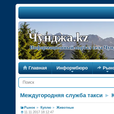
Чунджа.kz
Информационный портал села Чун

Главная
Информбюро

Рын
+
+
Междугородняя служба такси
►
Рынок
►
Куплю
►
Животные
11.11.2017 18:12:47