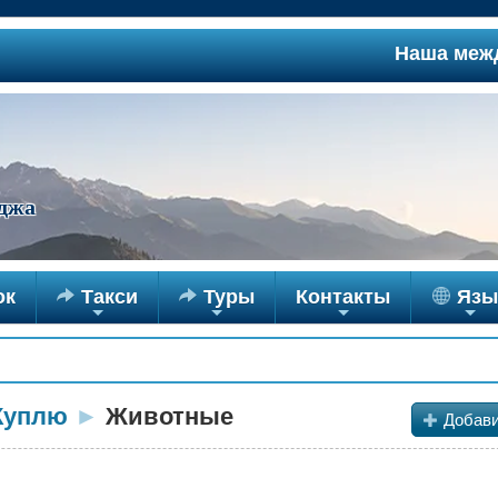
Наша междуго
джа
ок

Такси

Туры
Контакты
Язы
+
+
+
+
Куплю
►
Животные
+
Добави