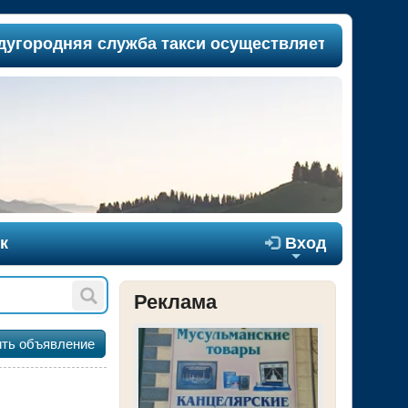
родняя служба такси осуществляет пассажиропер
к

Вход
+
Реклама
ть объявление