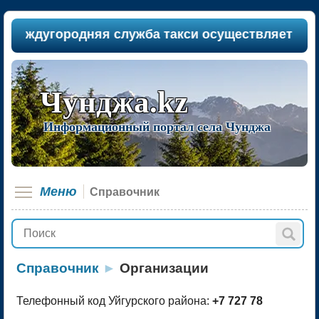
еждугородняя служба такси осуществляет пассажи
Чунджа.kz
Информационный портал села Чунджа
Меню
Справочник
Справочник
►
Организации
Телефонный код Уйгурского района:
+7 727 78