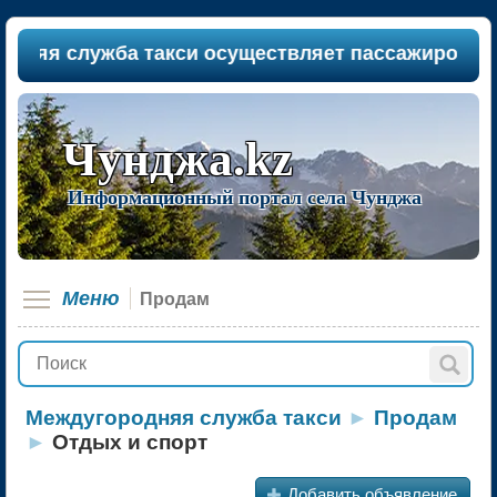
я служба такси осуществляет пассажироперевозки
Чунджа.kz
Информационный портал села Чунджа
Меню
Продам
Междугородняя служба такси
►
Продам
►
Отдых и спорт
+
Добавить объявление