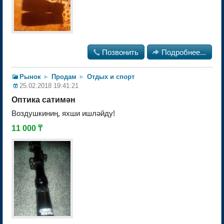

Позвонить

Подробнее...
Рынок
►
Продам
►
Отдых и спорт
25.02.2018 19:41:21
Оптика сатимән
Воздушкиниң, яхши ишләйду!
11 000 ₸