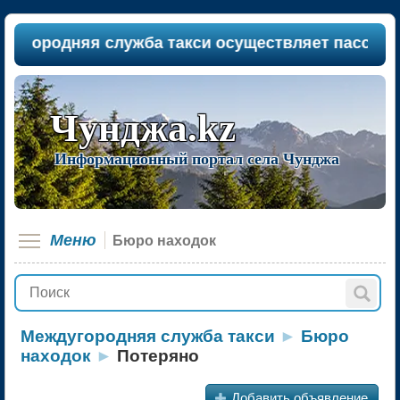
родняя служба такси осуществляет пассажиропер
Чунджа.kz
Информационный портал села Чунджа
Меню
Бюро находок
Междугородняя служба такси
►
Бюро
находок
►
Потеряно
+
Добавить объявление