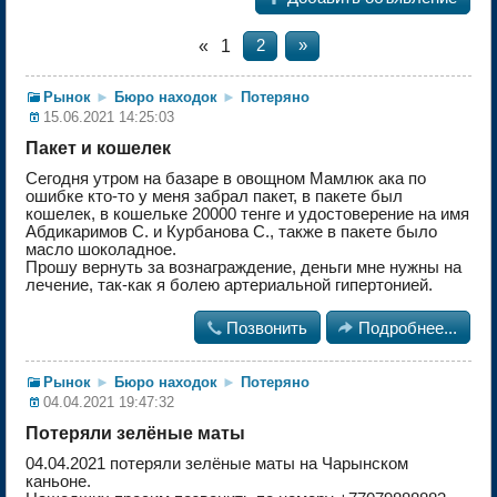
«
1
2
»
Рынок
►
Бюро находок
►
Потеряно
15.06.2021 14:25:03
Пакет и кошелек
Сегодня утром на базаре в овощном Мамлюк ака по
ошибке кто-то у меня забрал пакет, в пакете был
кошелек, в кошельке 20000 тенге и удостоверение на имя
Абдикаримов С. и Курбанова С., также в пакете было
масло шоколадное.
Прошу вернуть за вознаграждение, деньги мне нужны на
лечение, так-как я болею артериальной гипертонией.

Позвонить

Подробнее...
Рынок
►
Бюро находок
►
Потеряно
04.04.2021 19:47:32
Потеряли зелёные маты
04.04.2021 потеряли зелёные маты на Чарынском
каньоне.