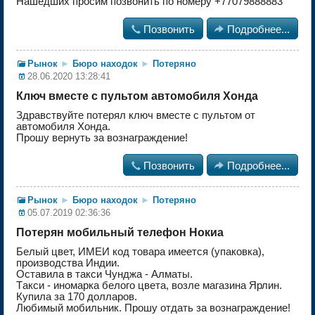
Нашедших просим позвонить по номеру +77079888883

Позвонить

Подробнее...
Рынок
►
Бюро находок
►
Потеряно
28.06.2020 13:28:41
Ключ вместе с пультом автомобиля Хонда
Здравствуйте потерял ключ вместе с пультом от
автомобиля Хонда.
Прошу вернуть за вознаграждение!

Позвонить

Подробнее...
Рынок
►
Бюро находок
►
Потеряно
05.07.2019 02:36:36
Потерян мобильный телефон Нокиа
Белый цвет, ИМЕИ код товара имеется (упаковка),
производства Индии.
Оставила в тaкcи Чунджа - Алматы.
Тaкcи - иномарка белого цвета, возле магазина Ярлин.
Купила за 170 долларов.
Любимый мобильник. Прошу отдать за вознаграждение!