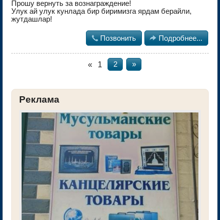
Прошу вернуть за вознаграждение!
Улук ай улук кунлада бир биримизга ярдам берайли,
жутдашлар!

Позвонить

Подробнее...
«
1
2
»
Реклама