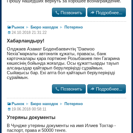
Прошу нашедших вернуть за хорошее вознаграждение.

Позвонить

Подробнее...
Рынок
►
Бюро находок
►
Потеряно
24.10.2018 21:31:22
Хабарландыру!
Олджаев Азамат Боденбаевичтің "Daewoo
Nexia"маркалы автокөлік құжаты, правасы, банк
карточкалары қара портмоне Розыбакиев пен Гагарина
көшесінің бойында жоғалды. Осы құжаттыарды тауып
алсаңыздар қайтарып берулеріңізді сұраймын.
Сыйақысы бар. Екі апта бол қайтарып беріулеріңізді
сұраймын.

Позвонить

Подробнее...
Рынок
►
Бюро находок
►
Потеряно
19.06.2018 00:58:11
Утеряны документы
В Чундже утеряны документы на имя Илиев Тохтар -
паспорт, права и 50000 тенге.