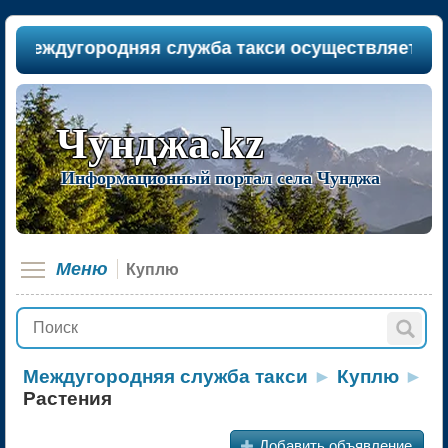
междугородняя служба такси осуществляет пассаж
Чунджа.kz
Информационный портал села Чунджа
Меню
Куплю
Междугородняя служба такси
►
Куплю
►
Растения
+
Добавить объявление