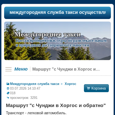
ша междугородняя служба такси осуществляет па
Междугороднее такси
Пассажироперевозки, туры по развлекательным
и природным достопримечательностям
Меню
Маршрут "с Чунджи в Хоргос и обратно"
Междугородняя служба такси
►
Хоргос

Корзина
03.07.2026 14:10:47
018
просмотров: 3291
Маршрут "с Чунджи в Хоргос и обратно"
Транспорт - легковой автомобиль.