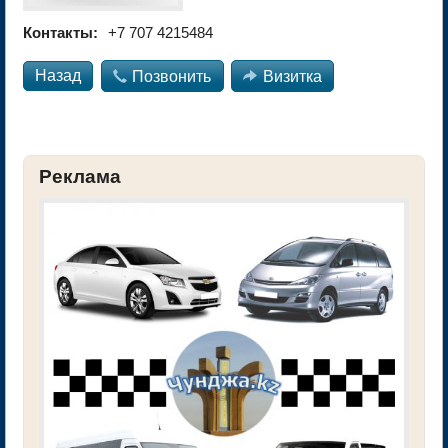
Контакты:
+7 707 4215484
Назад

Позвонить

Визитка
Реклама