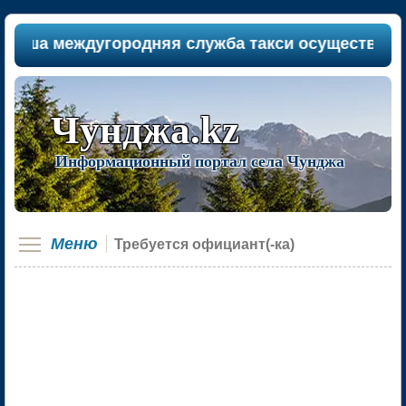
аша междугородняя служба такси осуществляет па
Чунджа.kz
Информационный портал села Чунджа
Меню
Требуется официант(-ка)