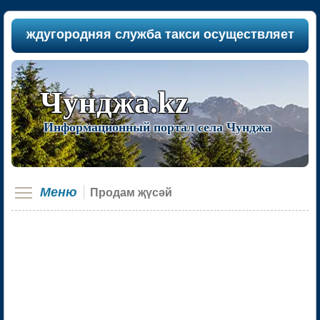
еждугородняя служба такси осуществляет пассаж
Чунджа.kz
Информационный портал села Чунджа
Меню
Продам җүсәй