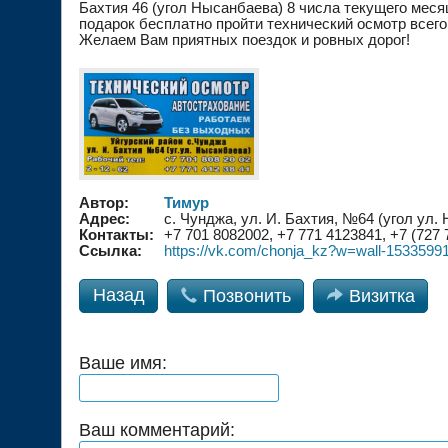
Бахтия 46 (угол Нысанбаева) 8 числа текущего мес
подарок бесплатно пройти технический осмотр всего
Желаем Вам приятных поездок и ровных дорог!
Автор:
Тимур
Адрес:
с. Чунджа, ул. И. Бахтия, №64 (угол ул.
Контакты:
+7 701 8082002, +7 771 4123841, +7 (727 
Ссылка:
https://vk.com/chonja_kz?w=wall-1533599
Назад

Позвонить

Визитка
Ваше имя:
Ваш комментарий: