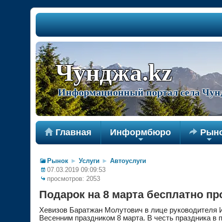
Чунджа.kz
Информационный портал села Чун

Главная
Информбюро

Рын
+
+
Рынок
►
Услуги
►
Автоуслуги
07.03.2019 09:09:53
просмотров: 2053
Подарок на 8 марта бесплатно пр
Хевизов Баратжан Молутович в лице руководителя 
Весенним праздником 8 марта. В честь праздника в 