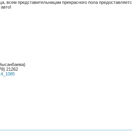
яца, всем представительницам прекрасного пола предоставляет
 авто!
 Нысанбаева)
78) 21262
14_1085