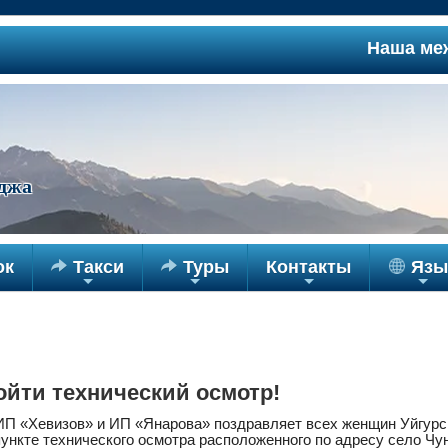
Наша междуг
джа
ок

Такси

Туры
Контакты
Язы
+
+
+
+
ойти технический осмотр!
ИП «Хевизов» и ИП «Янарова» поздравляет всех женщин Уйгурск
пункте технического осмотра расположенного по адресу село Чун