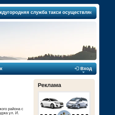
ородняя служба такси осуществляет пассажиропе
к

Вход
+
Реклама
ого района с
джа ул. И.