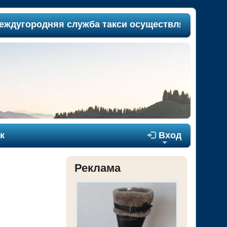
угородняя служба такси осуществляет пассажироп
к

Вход
+
Реклама