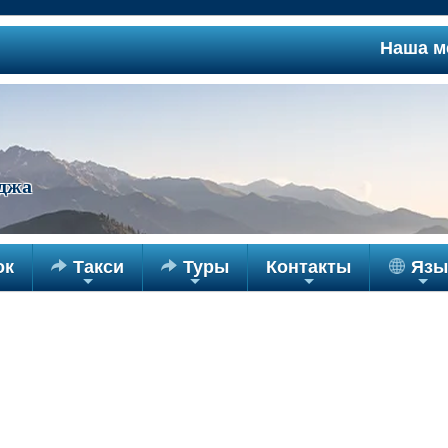
Наша межд
джа
ок

Такси

Туры
Контакты
Язы
+
+
+
+