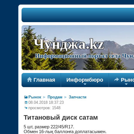
Чунджа.kz
Информационный портал села Чун

Главная
Информбюро

Рын
+
+
Рынок
►
Продам
►
Запчасти
08.04.2018 18:37:23
просмотров: 1548
Титановый диск сатам
5 шт, размер 222/45/R17.
Обмен 16-лық баллонға доплатасымен.