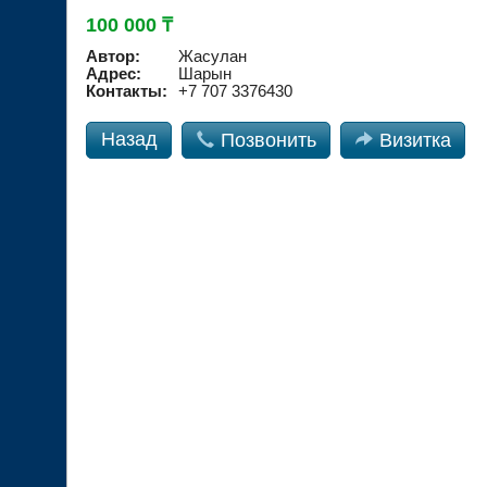
100 000 ₸
Автор:
Жасулан
Адрес:
Шарын
Контакты:
+7 707 3376430
Назад

Позвонить

Визитка