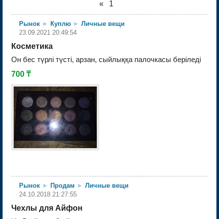
«
1
2
»
Рынок
►
Куплю
►
Личные вещи
23.09.2021 20:49:54
Косметика
Он бес түрлі түсті, арзан, сыйлыққа палочкасы беріледі
700 ₸
Позвонить
Подробнее...


Рынок
►
Продам
►
Личные вещи
24.10.2018 21:27:55
Чехлы для Айфон