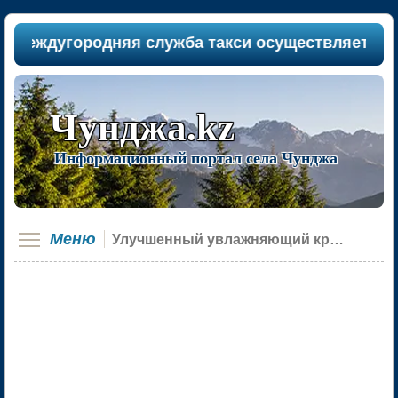
еждугородняя служба такси осуществляет пассаж
Чунджа.kz
Информационный портал села Чунджа
Меню
Улучшенный увлажняющий крем Mary Kay