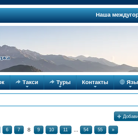
Наша междугородняя 
джа
ок

Такси

Туры
Контакты
Язы
+
+
+
+
+
Добави
8
...
6
7
9
10
11
54
55
»