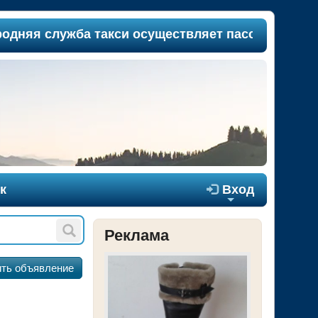
служба такси осуществляет пассажироперевозки 
к

Вход
+
Реклама
ть объявление