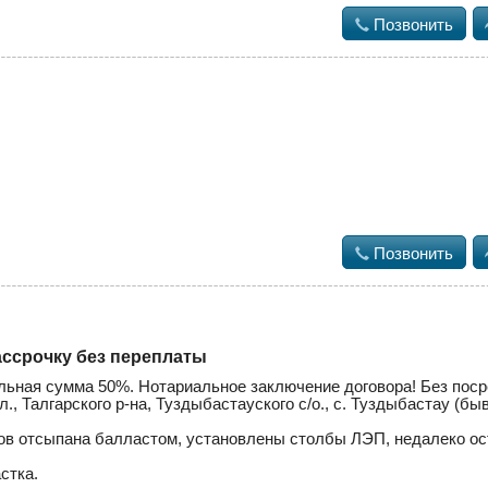

Позвонить

Позвонить
ассрочку без переплаты
льная сумма 50%. Нотариальное заключение договора! Без поср
, Талгарского р-на, Туздыбастауского с/о., с. Туздыбастау (бы
ков отсыпана балластом, установлены столбы ЛЭП, недалеко ос
стка.