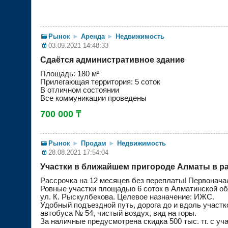
Рынок
►
Аренда
►
Недвижимость
03.09.2021 14:48:33
Сдаётся административное здание
Площадь: 180 м²
Прилегающая территория: 5 соток
В отличном состоянии
Все коммуникации проведены
700 000 ₸
Рынок
►
Продам
►
Недвижимость
28.08.2021 17:54:04
Участки в ближайшем пригороде Алматы в р
Рассрочка на 12 месяцев без переплаты! Первонача
Ровные участки площадью 6 соток в Алматинской обл.
ул. К. Рыскулбекова. Целевое назначение: ИЖС.
Удобный подъездной путь, дорога до и вдоль участ
автобуса № 54, чистый воздух, вид на горы.
За наличные предусмотрена скидка 500 тыс. тг. с уча