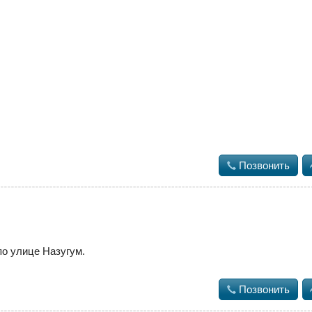

Позвонить
по улице Назугум.

Позвонить