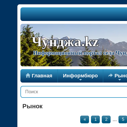
Чунджа.kz
Информационный портал села Чун

Главная
Информбюро

Рын
+
+
Рынок
...
«
1
2
5