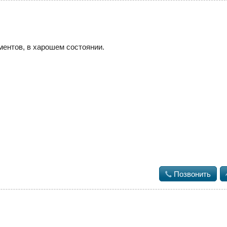
ентов, в харошем состоянии.

Позвонить