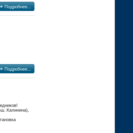

Подробнее...

Подробнее...
едников!
вш. Калинина),
тановка