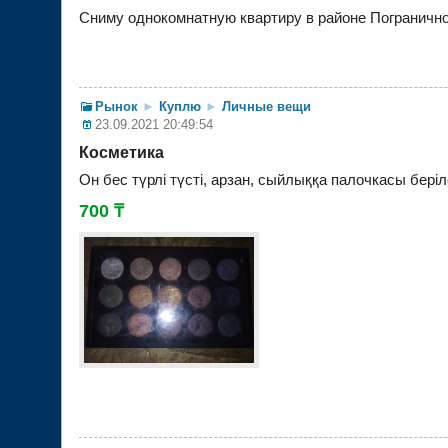
Сниму однокомнатную квартиру в районе Пограничног
Рынок
►
Куплю
►
Личные вещи
23.09.2021 20:49:54
Косметика
Он бес түрлі түсті, арзан, сыйлыққа палочкасы беріл
700 ₸