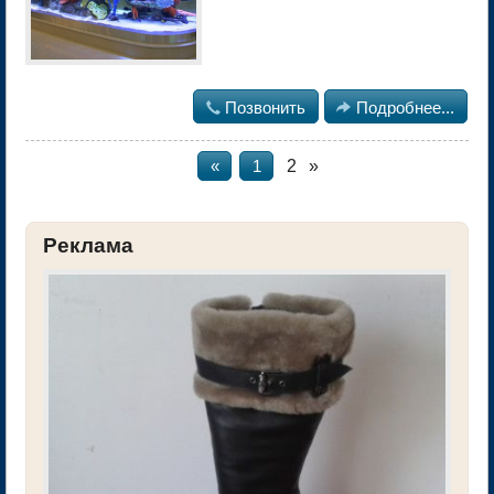

Позвонить

Подробнее...
2
»
«
1
Реклама