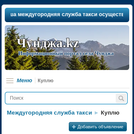
ша междугородняя служба такси осуществляет па
Чунджа.kz
Информационный портал села Чунджа
Меню
Куплю
Междугородняя служба такси
►
Куплю
+
Добавить объявление