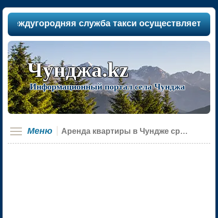
еждугородняя служба такси осуществляет пассаж
Чунджа.kz
Информационный портал села Чунджа
Меню
Аренда квартиры в Чундже срочно