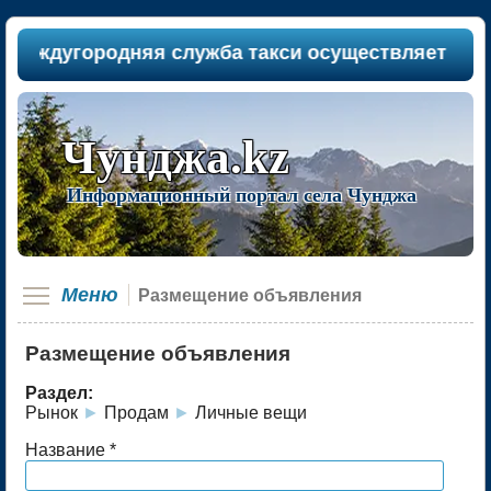
еждугородняя служба такси осуществляет пассажи
Чунджа.kz
Информационный портал села Чунджа
Меню
Размещение объявления
Размещение объявления
Раздел:
Рынок
►
Продам
►
Личные вещи
Название *