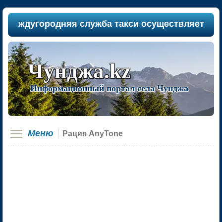
еждугородняя служба такси осуществляет пассаж
Чунджа.kz
Информационный портал села Чунджа
Меню
Рация AnyTone