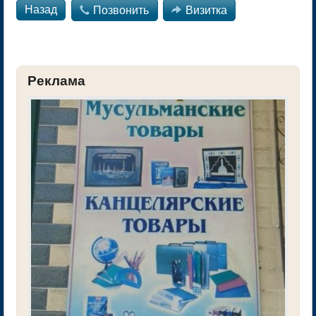
Назад

Позвонить

Визитка
Реклама