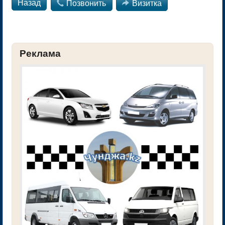
Назад

Позвонить

Визитка
Реклама