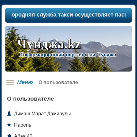
городняя служба такси осуществляет пассажиропе
Чунджа.kz
Информационный портал села Чунджа
Меню
О пользователе
О пользователе

Димаш Марат Дамирулы

Парень

Абая 40