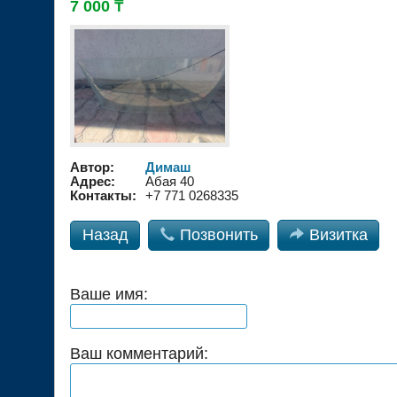
7 000 ₸
Автор:
Димаш
Адрес:
Абая 40
Контакты:
+7 771 0268335
Назад

Позвонить

Визитка
Ваше имя:
Ваш комментарий: