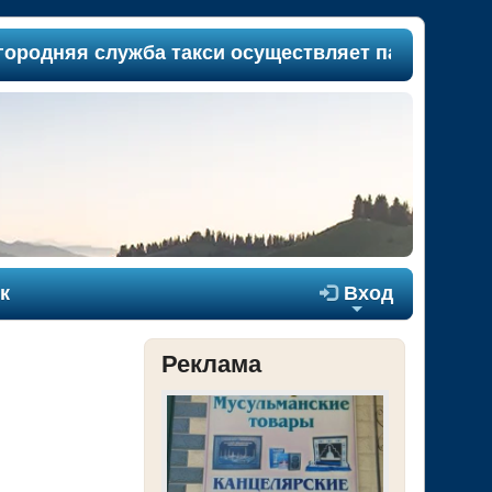
дняя служба такси осуществляет пассажироперев
к

Вход
+
Реклама