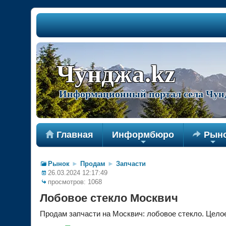
Чунджа.kz
Информационный портал села Чун

Главная
Информбюро

Рын
+
+
Рынок
►
Продам
►
Запчасти
26.03.2024 12:17:49
просмотров: 1068
Лобовое стекло Москвич
Продам запчасти на Москвич: лобовое стекло. Целое