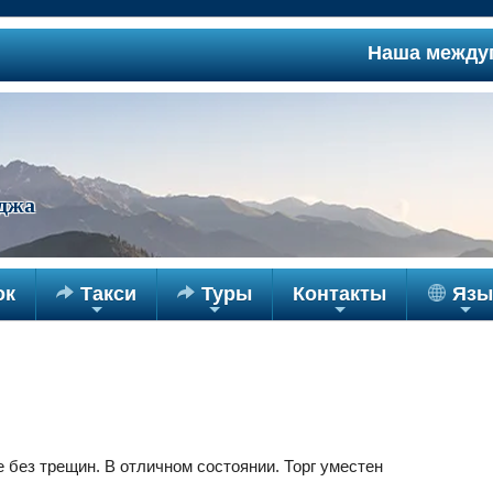
Наша междугоро
джа
ок

Такси

Туры
Контакты
Язы
+
+
+
+
 без трещин. В отличном состоянии. Торг уместен