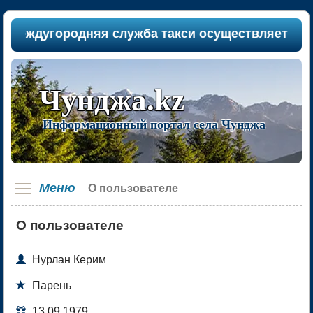
еждугородняя служба такси осуществляет пассаж
Чунджа.kz
Информационный портал села Чунджа
Меню
О пользователе
О пользователе

Нурлан Керим

Парень

13.09.1979