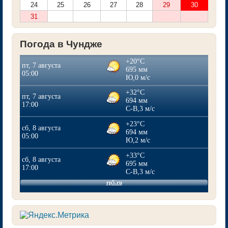
24
25
26
27
28
29
30
31
Погода в Чундже