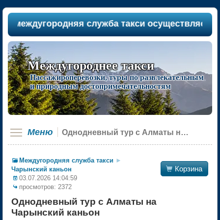
а междугородняя служба такси осуществляет пас
Междугороднее такси
Пассажироперевозки, туры по развлекательным
и природным достопримечательностям
Меню
Однодневный тур с Алматы на Чарынский каньон
Междугородняя служба такси
►

Корзина
Чарынский каньон
03.07.2026 14:04:59
просмотров: 2372
Однодневный тур с Алматы на
Чарынский каньон