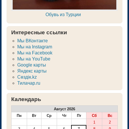
Обувь из Турции
Интересные ссылки
Мы ВКонтакте
Мы на Instagram
Мы на Facebook
Мы на YouTube
Google карты
Яндекс карты
Сөздік.kz
Тилачар.ru
Календарь
Август 2026
Пн
Вт
Ср
Чт
Пт
Сб
Вс
1
2
3
4
5
6
7
8
9