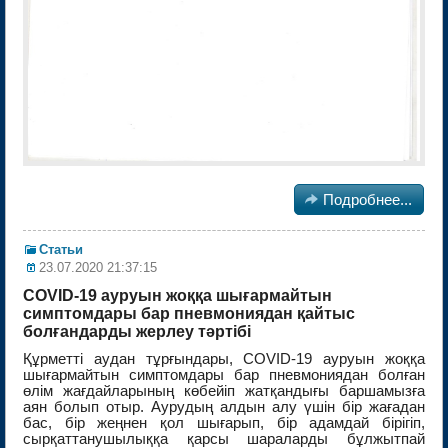

Подробнее...
Статьи
23.07.2020 21:37:15
COVID-19 ауруын жоққа шығармайтын
симптомдары бар пневмониядан қайтыс
болғандарды жерлеу тәртібі
Құрметті аудан тұрғындары, COVID-19 ауруын жоққа
шығармайтын симптомдары бар пневмониядан болған
өлім жағдайларының көбейіп жатқандығы баршамызға
аян болып отыр. Аурудың алдын алу үшін бір жағадан
бас, бір жеңнен қол шығарып, бір адамдай бірігіп,
сырқаттанушылыққа қарсы шараларды бұлжытпай