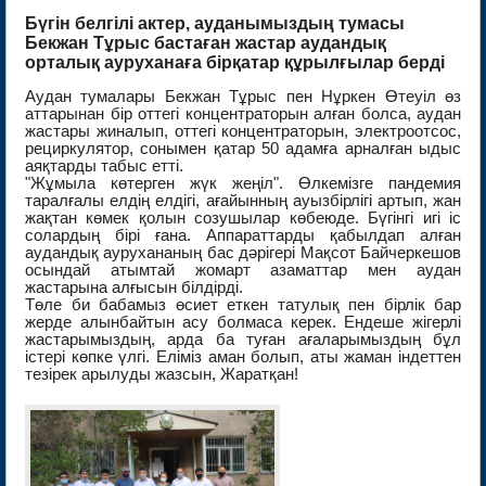
Бүгін белгілі актер, ауданымыздың тумасы
Бекжан Тұрыс бастаған жастар аудандық
орталық ауруханаға бірқатар құрылғылар берді
Аудан тумалары Бекжан Тұрыс пен Нұркен Өтеуіл өз
аттарынан бір оттегі концентраторын алған болса, аудан
жастары жиналып, оттегі концентраторын, электроотсос,
рециркулятор, сонымен қатар 50 адамға арналған ыдыс
аяқтарды табыс етті.
"Жұмыла көтерген жүк жеңіл". Өлкемізге пандемия
таралғалы елдің елдігі, ағайынның ауызбірлігі артып, жан
жақтан көмек қолын созушылар көбеюде. Бүгінгі игі іс
солардың бірі ғана. Аппараттарды қабылдап алған
аудандық аурухананың бас дәрігері Мақсот Байчеркешов
осындай атымтай жомарт азаматтар мен аудан
жастарына алғысын білдірді.
Төле би бабамыз өсиет еткен татулық пен бірлік бар
жерде алынбайтын асу болмаса керек. Ендеше жігерлі
жастарымыздың, арда ба туған ағаларымыздың бұл
істері көпке үлгі. Еліміз аман болып, аты жаман індеттен
тезірек арылуды жазсын, Жаратқан!