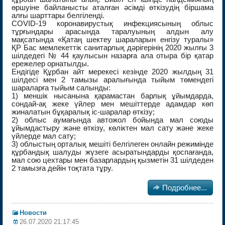
өршуіне байланысты аталған әсімді өткізудің біршама
алғы шарттары белгіленді.
COVID-19 коронавирустық инфекциясының облыс
тұрғындары арасында таралуының алдын алу
мақсатында «Қатаң шектеу шараларын енгізу туралы»
ҚР Бас мемлекеттік санитарлық дәрігерінің 2020 жылғы 3
шілдедегі № 44 қаулысын назарға ала отыра бір қатар
ережелер орнатылды.
Ендігіде Құрбан айт мерекесі кезінде 2020 жылдың 31
шілдесі мен 2 тамызы аралығында тыйым төмендегі
шараларға тыйым салынды:
1) меншік нысанына қарамастан барлық ұйымдарда,
сондай-ақ жеке үйлер мен мешіттерде адамдар көп
жиналатын бұқаралық іс-шаралар өткізу;
2) облыс аумағында автожол бойында мал союды
ұйымдастыру және өткізу, көліктен мал сату және жеке
үйлерде мал сату;
3) облыстың орталық мешіті белгілеген онлайн режимінде
құрбандық шалуды жүзеге асыратындарды қоспағанда,
мал сою цехтары мен базарлардың қызметін 31 шілдеден
2 тамызға дейін тоқтата тұру.

Подробнее...
Новости
26.07.2020 21:17:45