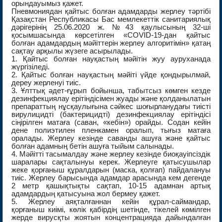
орындауымыз қажет.
Пневмониядан қайтыс болған адамдарды жерлеу тәртібі
Қазақстан Республикасы Бас мемлекеттік санитариялық
дәрігерінің 25.06.2020 ж. №43 қаулысының 32-ші
қосымшасында көрсетілген «COVID-19-дан қайтыс
болған адамдардың мәйіттерін жерлеу алгоритімін» қатаң
сақтау арқылы жүзеге асырылады.
1. Қайтыс болған науқастың мәйітін жуу ауруханада
жүргізіледі.
2. Қайтыс болған науқастың мәйіті үйде қондырылмай,
дереу жерленуі тиіс.
3. Ұлттық әдет-ғұрып бойынша, табытсыз көмген кезде
дезинфекциялау ерітіндісімен жуады және қолданылатын
препараттың нұсқаулығына сәйкес шоғырланудағы тиісті
вирулицидті (бактерицидті) дезинфекциялау ерітіндісі
сіңірілген матаға (саван, «кебін») орайды. Содан кейін
дене полиэтилен пленкамен оралып, тығыз матаға
оралады. Жерлеу кезінде саванды ашуға және қайтыс
болған адамның бетін ашуға тыйым салынады.
4. Мәйітті тасымалдау және жерлеу кезінде биоқауіпсіздік
шаралары сақталынуы керек. Жерлеуге қатысушылар
жеке қорғаныш құралдарын (маска, қолғап) пайдалануы
тиіс. Жерлеу барысында адамдар арасында кем дегенде
2 метр қашықтықты сақтап, 10-15 адамнан артық
адамдардың қатысуына жол бермеу қажет.
5. Жерлеу аяқталғаннан кейін құрал-саймандар,
қорғаныш киімі, көлік қабірдің шетінде, тікелей көмілген
жерде вирусқты жоятын концентрацияда дайындалған