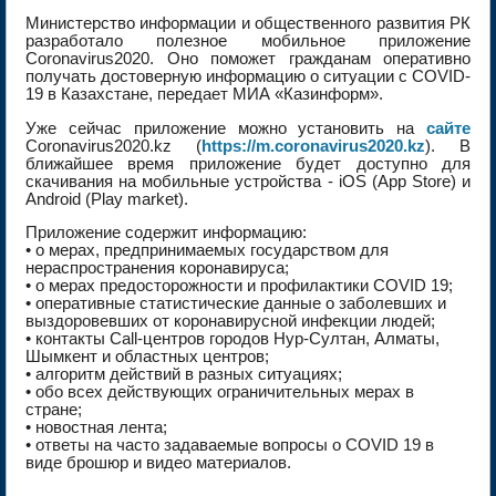
Министерство информации и общественного развития РК
разработало полезное мобильное приложение
Coronavirus2020. Оно поможет гражданам оперативно
получать достоверную информацию о ситуации с COVID-
19 в Казахстане, передает МИА «Казинформ».
Уже сейчас приложение можно установить на
сайте
Coronavirus2020.kz (
https://m.coronavirus2020.kz
). В
ближайшее время приложение будет доступно для
скачивания на мобильные устройства - iOS (App Store) и
Android (Play market).
Приложение содержит информацию:
• о мерах, предпринимаемых государством для
нераспространения коронавируса;
• о мерах предосторожности и профилактики COVID 19;
• оперативные статистические данные о заболевших и
выздоровевших от коронавирусной инфекции людей;
• контакты Call-центров городов Нур-Султан, Алматы,
Шымкент и областных центров;
• алгоритм действий в разных ситуациях;
• обо всех действующих ограничительных мерах в
стране;
• новостная лента;
• ответы на часто задаваемые вопросы о COVID 19 в
виде брошюр и видео материалов.