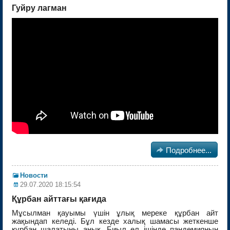
Гуйру лагман

Подробнее...
Новости
29.07.2020 18:15:54
Құрбан айттағы қағида
Мұсылман қауымы үшін ұлық мереке құрбан айт
жақындап келеді. Бұл кезде халық шамасы жеткенше
құрбан шалатыны анық. Биыл ел ішінде пандемияның