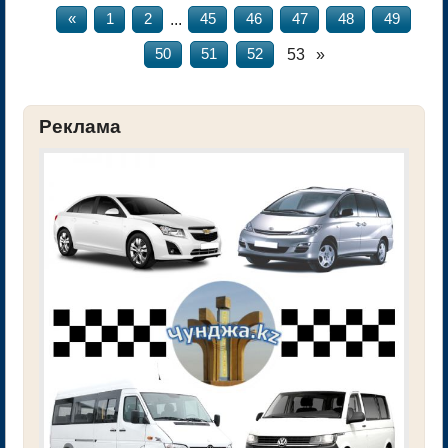
...
«
1
2
45
46
47
48
49
53
»
50
51
52
Реклама