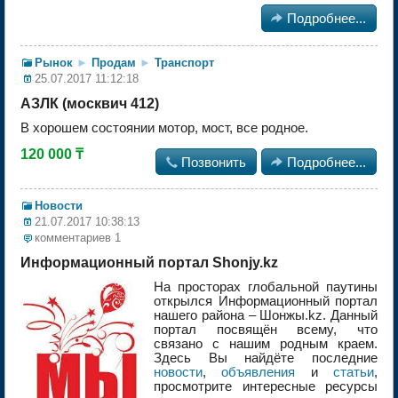

Подробнее...
Рынок
►
Продам
►
Транспорт
25.07.2017 11:12:18
АЗЛК (москвич 412)
В хорошем состоянии мотор, мост, все родное.
120 000 ₸

Позвонить

Подробнее...
Новости
21.07.2017 10:38:13
комментариев 1
Информационный портал Shonjy.kz
На просторах глобальной паутины
открылся Информационный портал
нашего района – Шонжы.kz. Данный
портал посвящён всему, что
связано с нашим родным краем.
Здесь Вы найдёте последние
новости
,
объявления
и
статьи
,
просмотрите интересные ресурсы